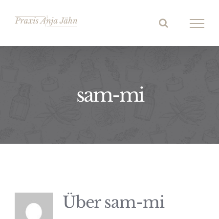
Zum
Inhalt
springen
sam-mi
Über
sam-mi