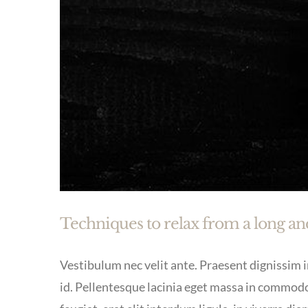
Techniques to relax from a long and
Vestibulum nec velit ante. Praesent dignissim in
id. Pellentesque lacinia eget massa in commodo