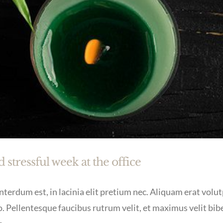
 stressful week at the office
terdum est, in lacinia elit pretium nec. Aliquam erat volutp
. Pellentesque faucibus rutrum velit, et maximus velit bi